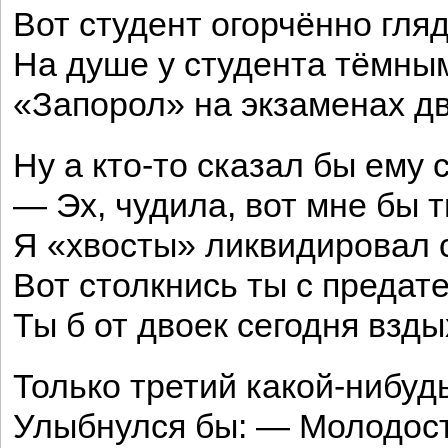
Вот студент огорчённо гляд
На душе у студента тёмны
«Запорол» на экзаменах д
Ну а кто-то сказал бы ему 
— Эх, чудила, вот мне бы т
Я «хвосты» ликвидировал с
Вот столкнись ты с предат
Ты б от двоек сегодня взды
Только третий какой-нибуд
Улыбнулся бы: — Молодост