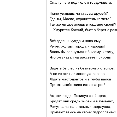
Спал у него под челом горделивым.
Ныне увидишь ли старых друзей?
Где ты, Масис, охранитель ковчега?
Так же ли дремлешь в гордыне своей?
—Хмурится Каспий, бьет в берег с раз
Всё здесь и чуждо и ново ему:
Речки, холмы, города и народы!
Вновь бы вернуться к былому, к тому,
Что он знавал на рассвете природы!
Видеть бы лес из безмерных стволов,
А не из этих лимонов да лавров!
Ждать мастодонтов и в глуби валов
Прятать заботливо ихтиозавров!
Ах, эти люди! Покинув свой прах,
Бродят они средь зыбей и в туманах,
Режут валы на стальных скорлупах,
Прыгают ввысь на своих гидропланах!