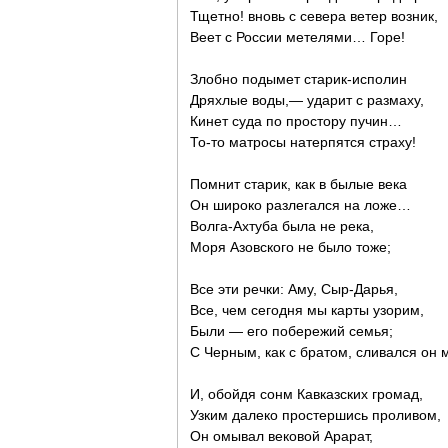
Тщетно! вновь с севера ветер возник,
Веет с России метелями… Горе!
Злобно подымет старик-исполин
Дряхлые воды,— ударит с размаху,
Кинет суда по простору пучин…
То-то матросы натерпятся страху!
Помнит старик, как в былые века
Он широко разлегался на ложе…
Волга-Ахтуба была не река,
Моря Азовского не было тоже;
Все эти речки: Аму, Сыр-Дарья,
Все, чем сегодня мы карты узорим,
Были — его побережий семья;
С Черным, как с братом, сливался он 
И, обойдя сонм Кавказских громад,
Узким далеко простершись проливом,
Он омывал вековой Арарат,