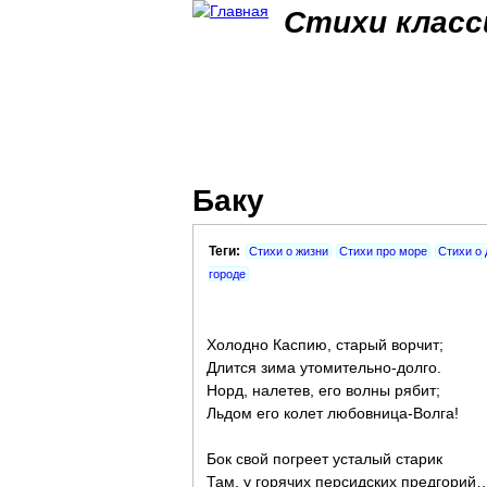
Стихи класс
Баку
Теги:
Стихи о жизни
Стихи про море
Стихи о
городе
Холодно Каспию, старый ворчит;
Длится зима утомительно-долго.
Норд, налетев, его волны рябит;
Льдом его колет любовница-Волга!
Бок свой погреет усталый старик
Там, у горячих персидских предгорий