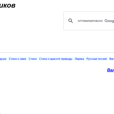
Jump to navigation
иков
 душе
Стихи о зиме
Стихи
Стихи о красоте природы
Лирика
Русская поэзия
Вал
Ва
…