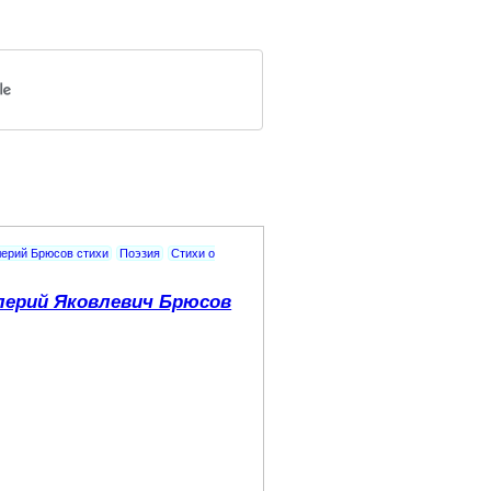
ерий Брюсов стихи
Поэзия
Стихи о
лерий Яковлевич Брюсов