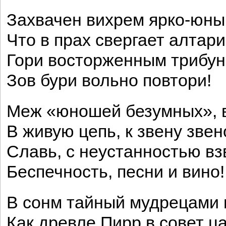
Захвачен вихрем ярко-юны
Что в прах свергает алтари
Гори восторженным трибун
Зов бури вольно повтори!
Меж «юношей безумных», 
В живую цепь, к звену звен
Славь, с неустанностью вз
Беспечность, песни и вино!
В сонм тайный мудрецами 
Как древле Пирр в совет ц