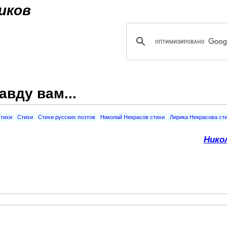
Jump to navigation
иков
авду вам...
стихи
Стихи
Стихи русских поэтов
Николай Некрасов стихи
Лирика Некрасова ст
Нико