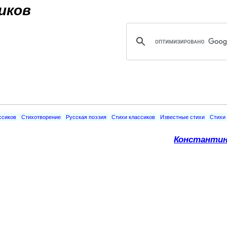
Jump to navigation
иков
ссиков
Стихотворение
Русская поэзия
Стихи классиков
Известные стихи
Стихи 
Константи