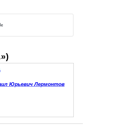
»)
в
аил Юрьевич Лермонтов