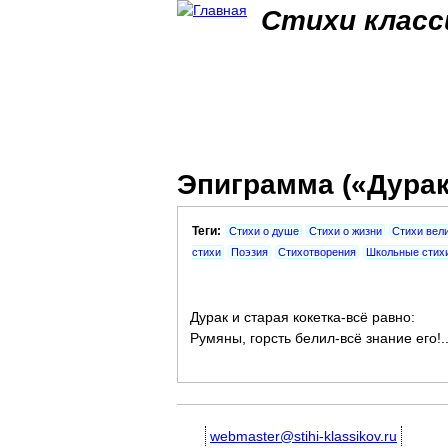
Стихи класс
Эпиграмма («Дурак 
Теги:
Стихи о душе
Стихи о жизни
Стихи вел
стихи
Поэзия
Стихотворения
Школьные стих
Дурак и старая кокетка-всё равно:
Румяны, горсть белил-всё знание его!.
webmaster@stihi-klassikov.ru