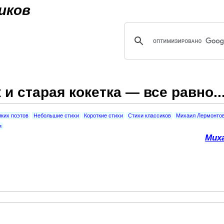
Jump to navigation
иков
и старая кокетка — все равно...
иких поэтов
Небольшие стихи
Короткие стихи
Стихи классиков
Михаил Лермонто
и
Мих
.