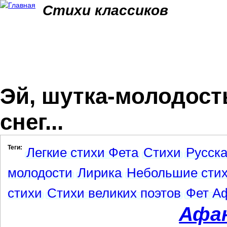
Jum
Стихи классиков
Эй, шутка-молодост
снег...
Теги:
Легкие стихи Фета
Стихи
Русска
молодости
Лирика
Небольшие сти
стихи
Стихи великих поэтов
Фет А
Афа