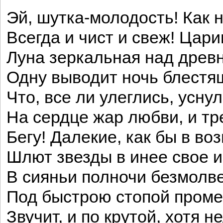
Эй, шутка-молодость! Как 
Всегда и чист и свеж! Цари
Луна зеркальная над дре
Одну выводит ночь блестящ
Что, все ли улеглись, усну
На сердце жар любви, и тре
Бегу! Далекие, как бы в во
Шлют звезды в инее свое 
В сияньи полночи безмолве
Под быстрою стопой проме
Звучит, и по крутой, хотя 