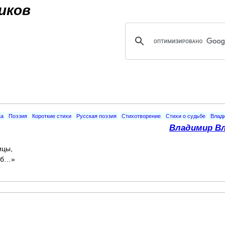
Jump to navigation
иков
ка
Поэзия
Короткие стихи
Русская поэзия
Стихотворение
Стихи о судьбе
Влад
Владимир Вл
ицы,
зуб…»