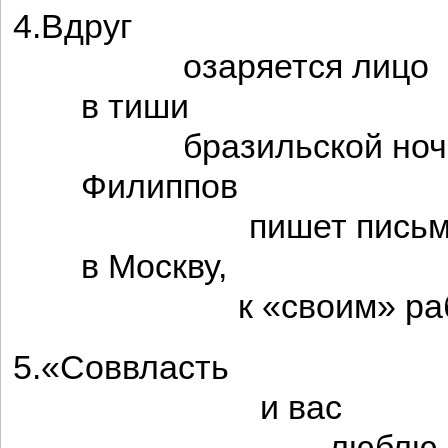
4.Вдруг
озаряется лицо
в тиши
бразильской ночи
Филиппов
пишет письме
в Москву,
к «своим» рабо
5.«Соввласть
и вас
люблю, ей-