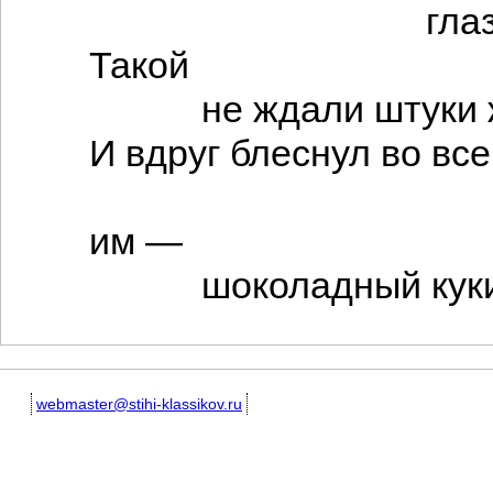
глаза в р
Такой
не ждали штуки ж
И вдруг блеснул во все
крас
им —
шоколадный куки
webmaster@stihi-klassikov.ru