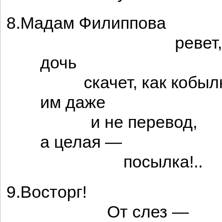
8.Мадам Филиппова
ревет,
дочь
скачет, как кобылк
им даже
и не перевод,
а целая —
посылка!..
9.Восторг!
От слез —