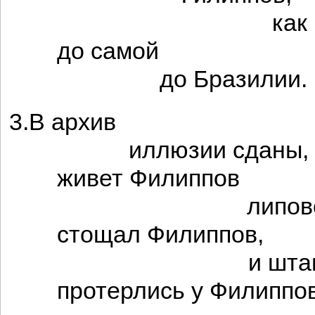
как винт
до самой
до Бразилии.
3.В архив
иллюзии сданы,
живет Филиппов
липово
стощал Филиппов,
и штан
протерлись у Филиппов