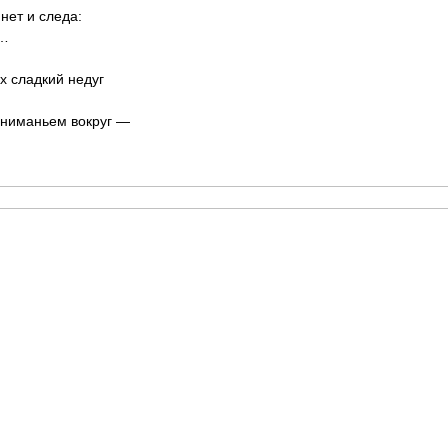
нет и следа:
о…
х сладкий недуг
вниманьем вокруг —