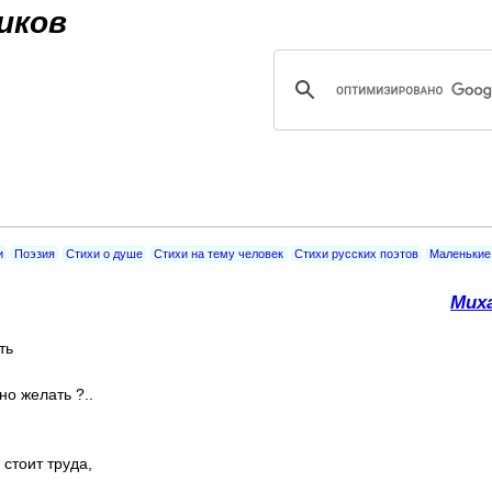
Jump to navigation
иков
и
Поэзия
Стихи о душе
Стихи на тему человек
Стихи русских поэтов
Маленькие
Мих
ть
но желать ?..
 стоит труда,