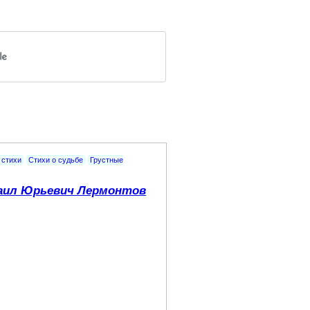
 стихи
Стихи о судьбе
Грустные
аил Юрьевич Лермонтов