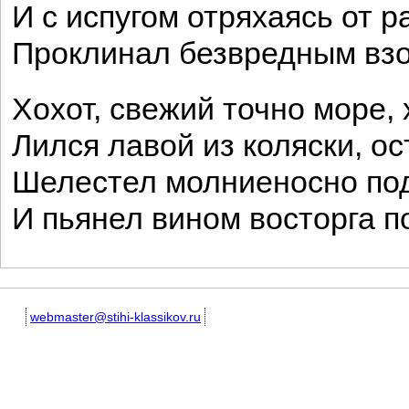
И с испугом отряхаясь от 
Проклинал безвредным вз
Хохот, свежий точно море, 
Лился лавой из коляски, о
Шелестел молниеносно под
И пьянел вином восторга
webmaster@stihi-klassikov.ru