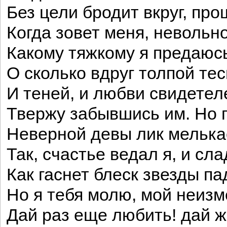
Без цели бродит вкруг, пр
Когда зовет меня, невольн
Какому тяжкому я предаюсь
О сколько вдруг толпой тес
И теней, и любви свидетел
Твержу забывшись им. Но 
Неверной девы лик мельк
Так, счастье ведал я, и сла
Как гаснет блеск звезды па
Но я тебя молю, мой неизм
Дай раз еще любить! дай 