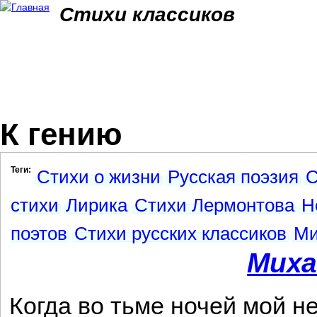
Jum
Стихи классиков
К гению
Теги:
Стихи о жизни
Русская поэзия
С
стихи
Лирика
Стихи Лермонтова
Н
поэтов
Стихи русских классиков
Ми
Миха
Когда во тьме ночей мой н