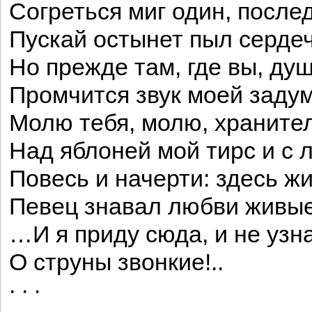
Согреться миг один, послед
Пускай остынет пыл сердеч
Но прежде там, где вы, ду
Промчится звук моей заду
Молю тебя, молю, хранител
Над яблоней мой тирс и с 
Повесь и начерти: здесь ж
Певец знавал любви живы
…И я приду сюда, и не узн
О струны звонкие!..
· · ·