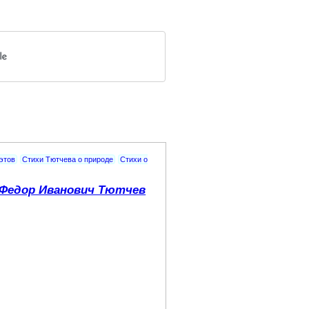
этов
Стихи Тютчева о природе
Стихи о
Федор Иванович Тютчев