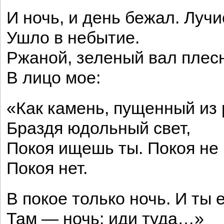
И ночь, и день бежал. Луч
Ушло в небытие.
Ржаной, зеленый вал плес
В лицо мое:
«Как камень, пущенный из
Браздя юдольный свет,
Покоя ищешь ты. Покоя не
Покоя нет.
В покое только ночь. И ты 
Там — ночь: иди туда…»