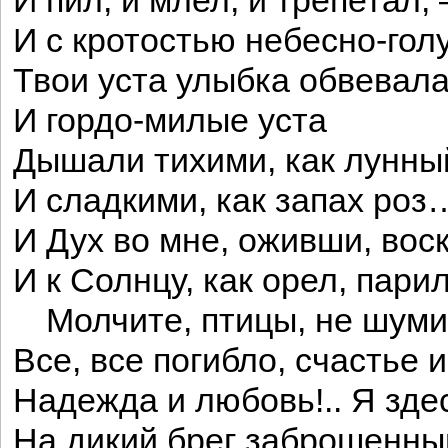
И пил, и млел, и трепетал,
И с кротостью небесно-гол
Твои уста улыбка обвевала
И гордо-милые уста
Дышали тихими, как лунный
И сладкими, как запах роз
И Дух во мне, оживши, вос
И к Солнцу, как орел, пар
Молчите, птицы, не шумит
Все, все погибло, счастье 
Надежда и любовь!.. Я зде
На дикий брег заброшенны