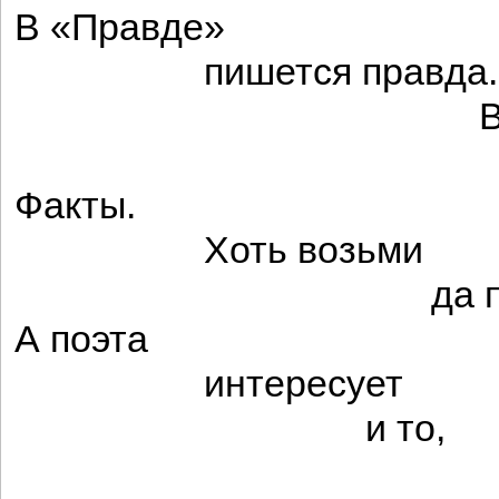
В «Правде»
пишется правда.
В «Извест
извес
Факты.
Хоть возьми
да положи н
А поэта
интересует
и то,
что будет 