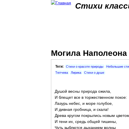
Стихи класс
Могила Наполеона
Теги:
Стихи о красоте природы
Небольшие сти
Тютчева
Лирика
Стихи о душе
Душой весны природа ожила,
И блещет все в торжественном покое:
Лазурь небес, и море голубое,
И дивная гробница, и скала!
Древа кругом покрылись новым цветом
И тени их, средь общей тишины,
Чуть зыблются дыханием волны