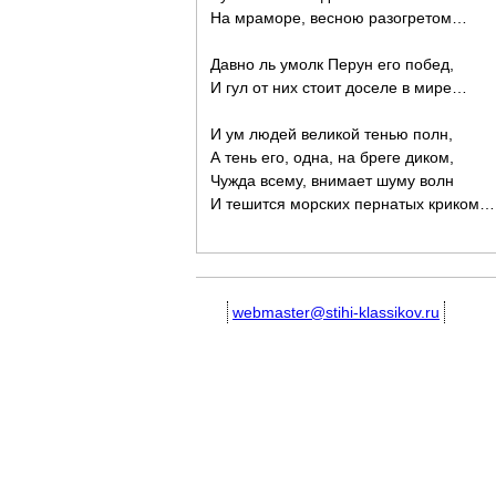
На мраморе, весною разогретом…
Давно ль умолк Перун его побед,
И гул от них стоит доселе в мире…
И ум людей великой тенью полн,
А тень его, одна, на бреге диком,
Чужда всему, внимает шуму волн
И тешится морских пернатых криком…
webmaster@stihi-klassikov.ru