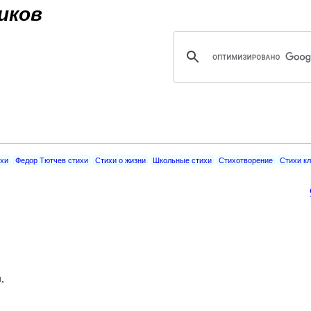
Jump to navigation
иков
хи
Федор Тютчев стихи
Стихи о жизни
Школьные стихи
Стихотворение
Стихи к
,