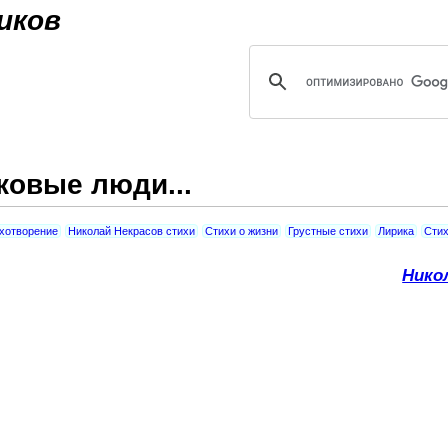
Jump to navigation
иков
ковые люди...
хотворение
Николай Некрасов стихи
Стихи о жизни
Грустные стихи
Лирика
Стих
Нико