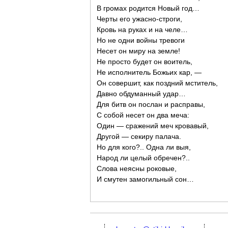
В громах родится Новый год…
Черты его ужасно-строги,
Кровь на руках и на челе…
Но не одни войны тревоги
Несет он миру на земле!
Не просто будет он воитель,
Не исполнитель Божьих кар, —
Он совершит, как поздний мститель,
Давно обдуманный удар…
Для битв он послан и расправы,
С собой несет он два меча:
Один — сражений меч кровавый,
Другой — секиру палача.
Но для кого?.. Одна ли выя,
Народ ли целый обречен?..
Слова неясны роковые,
И смутен замогильный сон…