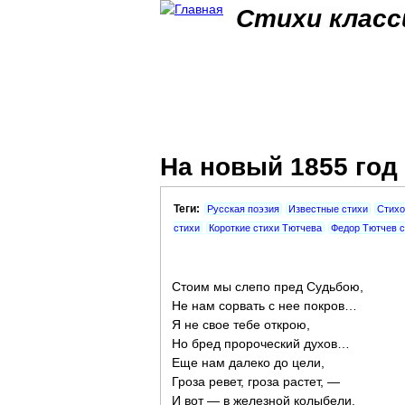
Стихи класс
На новый 1855 год
Теги:
Русская поэзия
Известные стихи
Стихо
стихи
Короткие стихи Тютчева
Федор Тютчев с
Стоим мы слепо пред Судьбою,
Не нам сорвать с нее покров…
Я не свое тебе открою,
Но бред пророческий духов…
Еще нам далеко до цели,
Гроза ревет, гроза растет, —
И вот — в железной колыбели,