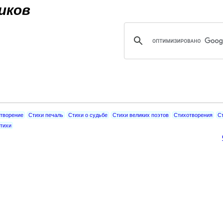
Jump to navigation
иков
творение
Стихи печаль
Стихи о судьбе
Стихи великих поэтов
Стихотворения
С
тихи