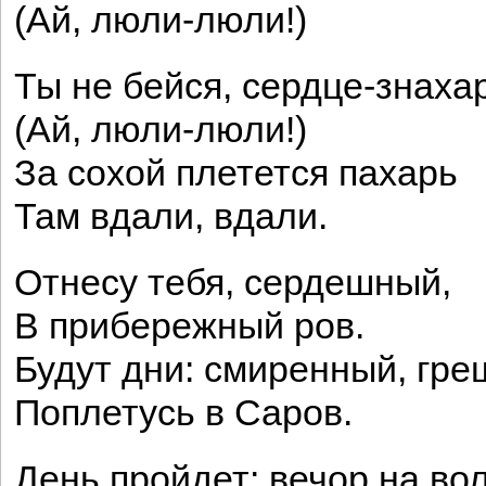
(Ай, люли-люли!)
Ты не бейся, сердце-знаха
(Ай, люли-люли!)
За сохой плетется пахарь
Там вдали, вдали.
Отнесу тебя, сердешный,
В прибережный ров.
Будут дни: смиренный, гре
Поплетусь в Саров.
День пройдет: вечор на вол