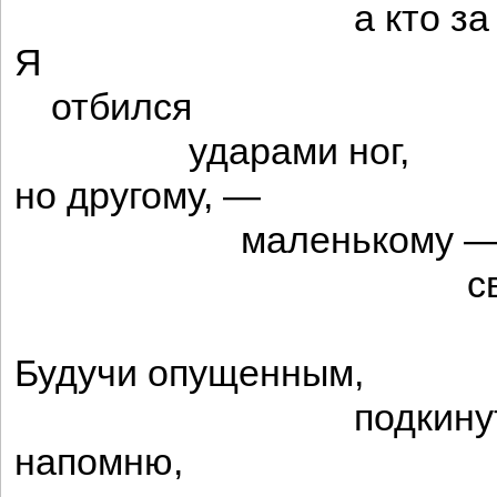
а кто за брю
Я
отбился
ударами ног,
но другому, —
маленькому 
свернули
позво
Будучи опущенным,
подкинутый ст
напомню,