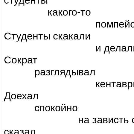
студенты
какого-то
помпейского 
Студенты скакали
и делали сто
Сократ
разглядывал
кентаврью ст
Доехал
спокойно
на зависть сто
сказал,