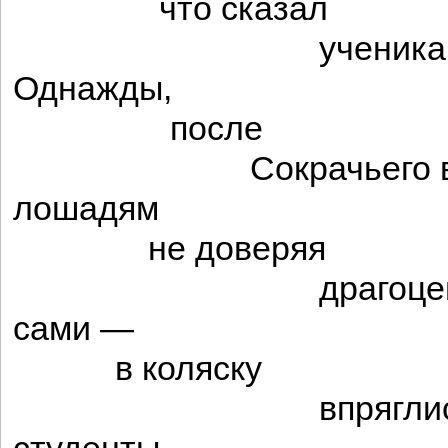
что сказал
ученикам Со
Однажды,
после
Сокрачьего выст
лошадям
не доверяя
драгоценного 
сами —
в коляску
впряглись в ис