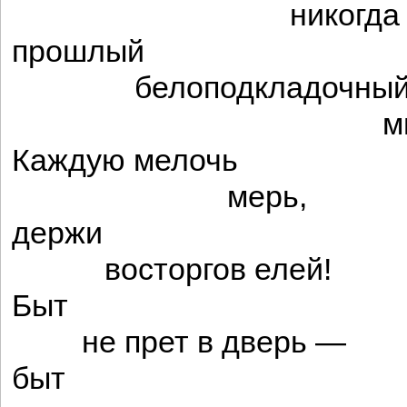
никогда не пр
прошлый
белоподкладочны
мышиный же
Каждую мелочь
мерь,
держи
восторгов елей!
Быт
не прет в дверь —
быт