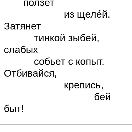
ползет
из щеле́й.
Затянет
тинкой зыбей,
слабых
собьет с копыт.
Отбивайся,
крепись,
бей
быт!