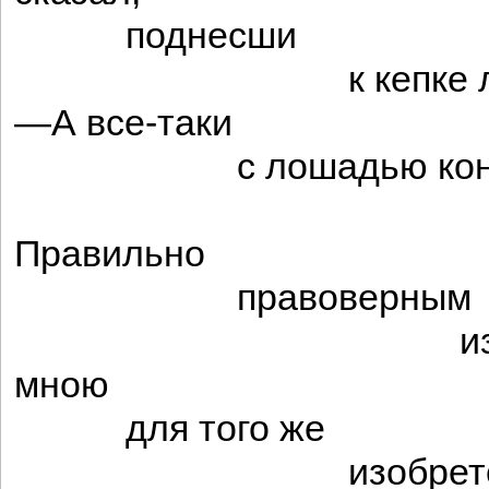
поднесши
к кепке лай
—А все-таки
с лошадью конкур
не мож
Правильно
правоверным
изрек Ал
мною
для того же
изобретены л