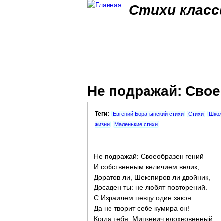
Стихи класс
Не подражай: Своео
Теги:
Евгений Боратынский стихи
Стихи
Школ
жизни
Маленькие стихи
Не подражай: Своеобразен гений
И собственным величием велик;
Доратов ли, Шекспиров ли двойник,
Досаден ты: не любят повторений.
С Израилем певцу один закон:
Да не творит себе кумира он!
Когда тебя, Мицкевич вдохновенный,