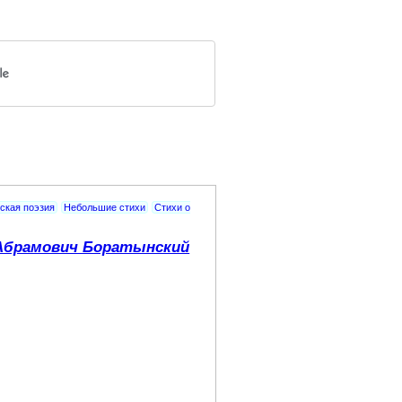
ская поэзия
Небольшие стихи
Стихи о
Абрамович Боратынский