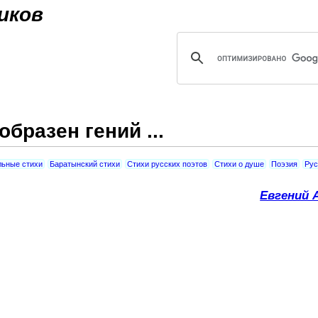
Jump to navigation
иков
бразен гений ...
ьные стихи
Баратынский стихи
Стихи русских поэтов
Стихи о душе
Поэзия
Рус
Евгений 