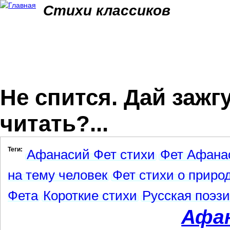
Jum
Стихи классиков
Не спится. Дай зажгу
читать?...
Теги:
Афанасий Фет стихи
Фет Афана
на тему человек
Фет стихи о приро
Фета
Короткие стихи
Русская поэз
Афа