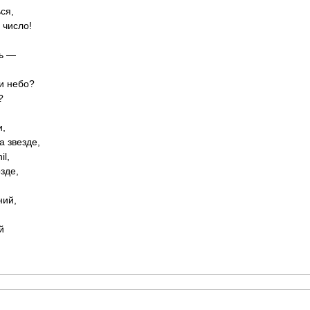
ся,
 число!
ль —
и небо?
?
и,
а звезде,
il,
зде,
ний,
й