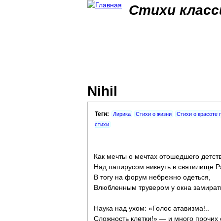
Стихи класс
Nihil
Теги:
Лирика
Стихи о жизни
Стихи о красоте
стихи
Как мечты о мечтах отошедшего детст
Над папирусом никнуть в святилище Р
В тогу на форум небрежно одеться,
Влюбленным трувером у окна замира
Наука над ухом: «Голос атавизма!..
Сложность клетки!» — и много прочих 