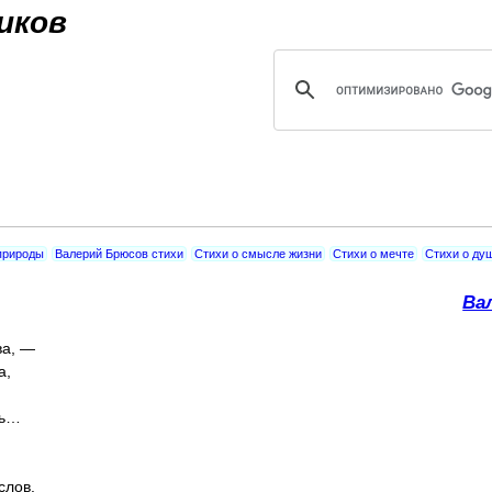
Jump to navigation
иков
 природы
Валерий Брюсов стихи
Стихи о смысле жизни
Стихи о мечте
Стихи о ду
Ва
ва, —
а,
ть…
слов.