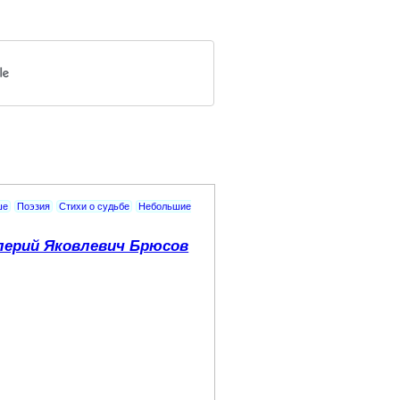
ше
Поэзия
Стихи о судьбе
Небольшие
лерий Яковлевич Брюсов