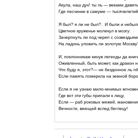
Акула, наш дух! ты ль — веками давить
Где песчинки в самуме — тысячелетий
Я был? я ли не был?.. И были и небы
Цветное круженье молекул в мозгу:
Зачерпнуть ли под череп с созвездьям
На ладонь уложить ли золотую Москву
И, поклонникам кинув легенды да книг
Оживленный, быть может, как дракон н
Что буду я, этот?— не бездонное ль nih
Если память померкла на земной боро
Если я не узнаю мило-мнимых мгнове
Где вот эти губы припали к лицу,
Если — раб роковых межей, мановени
Вечности, веющей вслед беглецу!