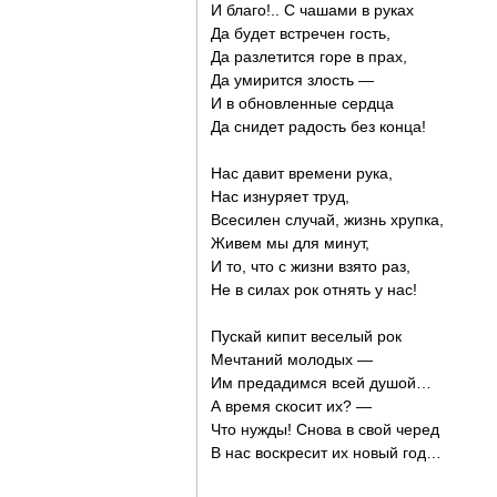
И благо!.. С чашами в руках
Да будет встречен гость,
Да разлетится горе в прах,
Да умирится злость —
И в обновленные сердца
Да снидет радость без конца!
Нас давит времени рука,
Нас изнуряет труд,
Всесилен случай, жизнь хрупка,
Живем мы для минут,
И то, что с жизни взято раз,
Не в силах рок отнять у нас!
Пускай кипит веселый рок
Мечтаний молодых —
Им предадимся всей душой…
А время скосит их? —
Что нужды! Снова в свой черед
В нас воскресит их новый год…