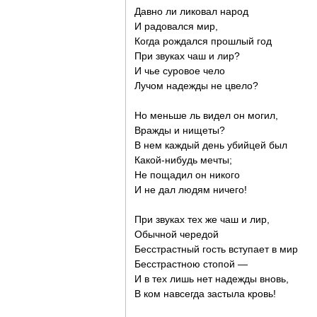
Давно ли ликовал народ
И радовался мир,
Когда рождался прошлый год
При звуках чаш и лир?
И чье суровое чело
Лучом надежды не цвело?
Но меньше ль видел он могил,
Вражды и нищеты?
В нем каждый день убийцей был
Какой-нибудь мечты;
Не пощадил он никого
И не дал людям ничего!
При звуках тех же чаш и лир,
Обычной чередой
Бесстрастный гость вступает в мир
Бесстрастною стопой —
И в тех лишь нет надежды вновь,
В ком навсегда застыла кровь!