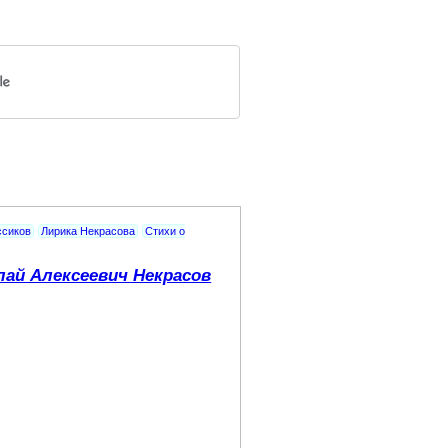
ссиков
Лирика Некрасова
Стихи о
лай Алексеевич Некрасов