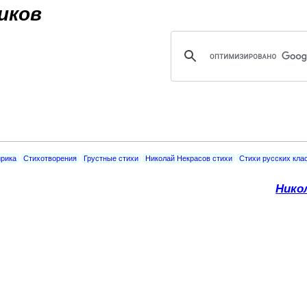
Jump to navigation
иков
рика
Стихотворения
Грустные стихи
Николай Некрасов стихи
Стихи русских кла
Нико