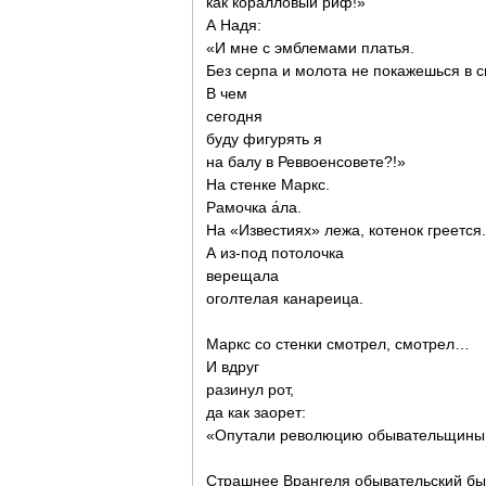
как коралловый риф!»
А Надя:
«И мне с эмблемами платья.
Без серпа и молота не покажешься в с
В чем
сегодня
буду фигурять я
на балу в Реввоенсовете?!»
На стенке Маркс.
Рамочка а́ла.
На «Известиях» лежа, котенок греется.
А из-под потолочка
верещала
оголтелая канареица.
Маркс со стенки смотрел, смотрел…
И вдруг
разинул рот,
да как заорет:
«Опутали революцию обывательщины 
Страшнее Врангеля обывательский бы