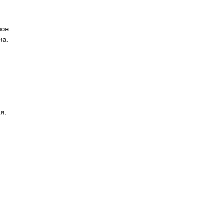
он.
на.
я.