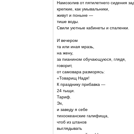
Намозолив от пятилетнего сидения за
крепкие, как умывальники,
живут и поныне —
тише воды.
Свили уютные кабинеты и спаленки.
И вечером
та или иная мразь,
на жену,
за пианином обучающуюся, глядя,
говорит,
от самовара разморясь:
«Товарищ Надя!
К празднику прибавка —
24 тыщи.
Тариф.
Эх,
и заведу я себе
тихоокеанские галифища,
чтоб из штанов
выглядывать