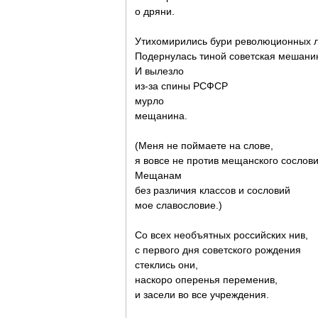
о дряни.
Утихомирились бури революционных л
Подернулась тиной советская мешани
И вылезло
из-за спины РСФСР
мурло
мещанина.
(Меня не поймаете на слове,
я вовсе не против мещанского сослови
Мещанам
без различия классов и сословий
мое славословие.)
Со всех необъятных российских нив,
с первого дня советского рождения
стеклись они,
наскоро оперенья переменив,
и засели во все учреждения.