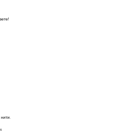
вете!
нити.
т.