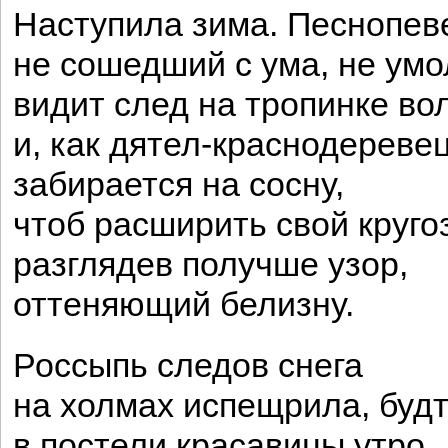
Наступила зима. Песнопев
не сошедший с ума, не умо
видит след на тропинке во
и, как дятел-краснодеревец
забирается на сосну,
чтоб расширить свой круго
разглядев получше узор,
оттеняющий белизну.
Россыпь следов снега
на холмах испещрила, буд
в постели красавицы утро