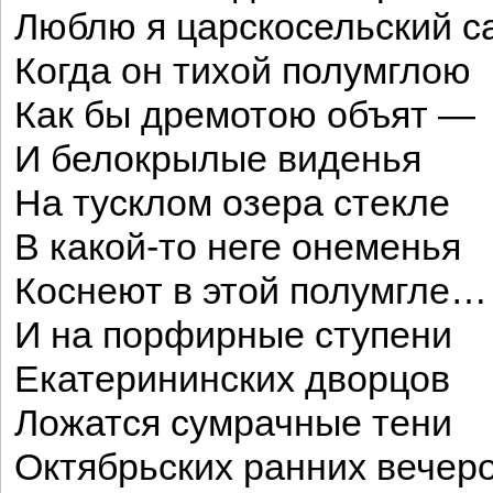
Люблю я царскосельский с
Когда он тихой полумглою
Как бы дремотою объят —
И белокрылые виденья
На тусклом озера стекле
В какой-то неге онеменья
Коснеют в этой полумгле…
И на порфирные ступени
Екатерининских дворцов
Ложатся сумрачные тени
Октябрьских ранних вечер