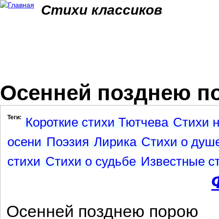
Jum
Стихи классиков
Осенней позднею по
Теги:
Короткие стихи Тютчева
Стихи н
осени
Поэзия
Лирика
Стихи о душ
стихи
Стихи о судьбе
Известные с
Осенней позднею порою