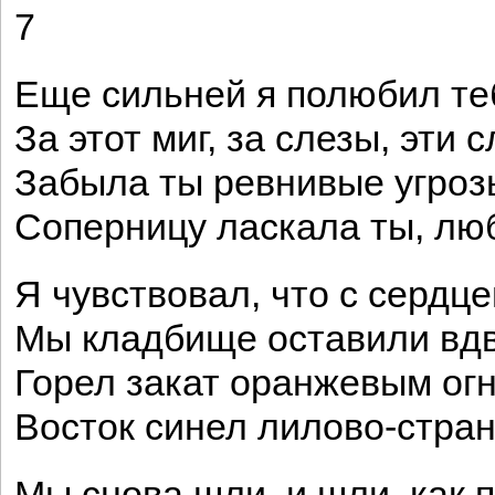
7
Еще сильней я полюбил те
За этот миг, за слезы, эти 
Забыла ты ревнивые угроз
Соперницу ласкала ты, лю
Я чувствовал, что с сердц
Мы кладбище оставили вд
Горел закат оранжевым ог
Восток синел лилово-стра
Мы снова шли, и шли, как 