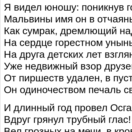
Я видел юношу: поникнув 
Мальвины имя он в отчаян
Как сумрак, дремлющий на
На сердце горестном унын
На друга детских лет взгля
Уже недвижный взор друзе
От пиршеств удален, в пу
Он одиночеством печаль с
И длинный год провел Осга
Вдруг грянул трубный глас
Вел грозных на мечи, в кр