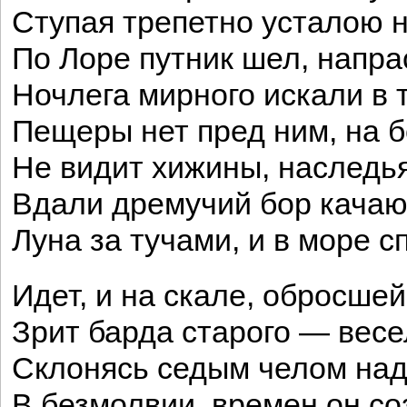
Ступая трепетно усталою н
По Лоре путник шел, напра
Ночлега мирного искали в т
Пещеры нет пред ним, на 
Не видит хижины, наследь
Вдали дремучий бор качаю
Луна за тучами, и в море с
Идет, и на скале, обросше
Зрит барда старого — весе
Склонясь седым челом над
В безмолвии, времен он со