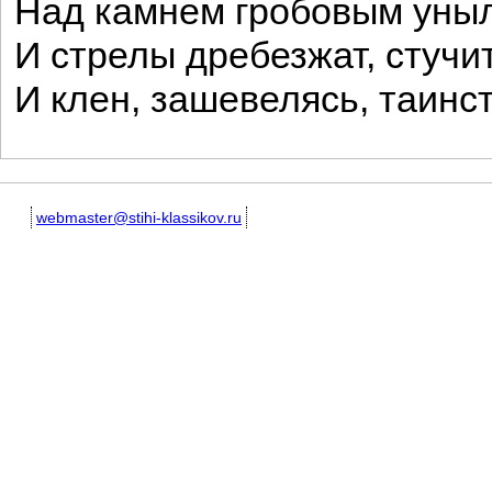
Над камнем гробовым уныл
И стрелы дребезжат, стучи
И клен, зашевелясь, таинс
webmaster@stihi-klassikov.ru