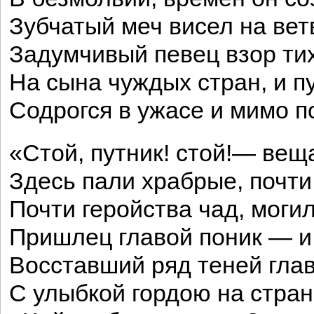
Зубчатый меч висел на вет
Задумчивый певец взор ти
На сына чуждых стран, и п
Содрогся в ужасе и мимо п
«Стой, путник! стой!— вещ
Здесь пали храбрые, почти
Почти геройства чад, моги
Пришлец главой поник — и,
Восставший ряд теней гла
С улыбкой гордою на стран