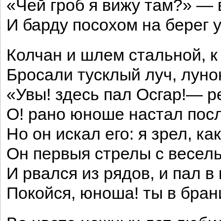
«Чей гроб я вижу там?» —
И барду посохом на берег у
Колчан и шлем стальной, к
Бросали тусклый луч, луно
«Увы! здесь пал Осгар!— 
О! рано юноше настал посл
Но он искал его: я зрел, ка
Он первыя стрелы с весел
И рвался из рядов, и пал в
Покойся, юноша! ты в бран