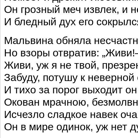
Он грозный меч извлек, и н
И бледный дух его сокрылс
Мальвина обняла несчастн
Но взоры отвратив: „Живи
Живи, уж я не твой, презр
Забуду, потушу к неверной 
И тихо за порог выходит он
Окован мрачною, безмолв
Исчезло сладкое навек оча
Он в мире одинок, уж нет 