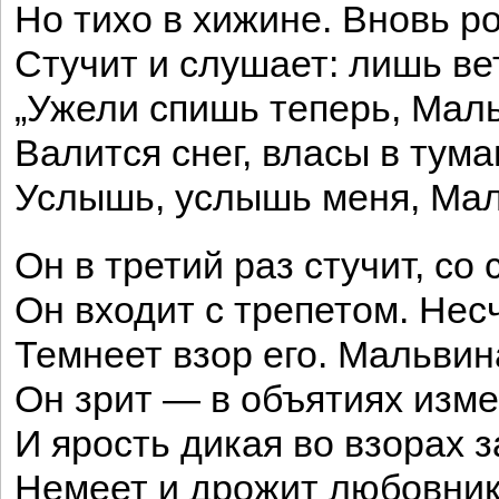
Но тихо в хижине. Вновь р
Стучит и слушает: лишь ве
„Ужели спишь теперь, Мал
Валится снег, власы в тум
Услышь, услышь меня, Мал
Он в третий раз стучит, со
Он входит с трепетом. Нес
Темнеет взор его. Мальвин
Он зрит — в объятиях изм
И ярость дикая во взорах з
Немеет и дрожит любовник