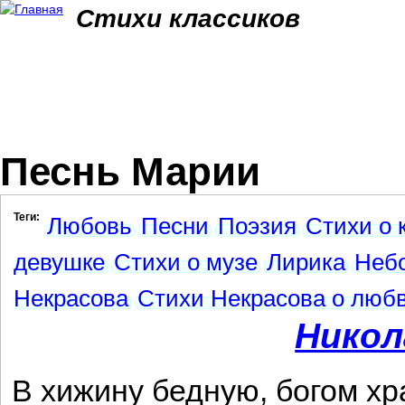
Jum
Стихи классиков
Песнь Марии
Теги:
Любовь
Песни
Поэзия
Стихи о 
девушке
Стихи о музе
Лирика
Неб
Некрасова
Стихи Некрасова о люб
Никол
В хижину бедную, богом х