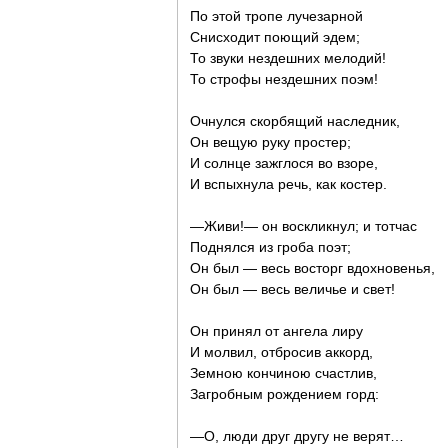
По этой тропе лучезарной
Снисходит поющий эдем;
То звуки нездешних мелодий!
То строфы нездешних поэм!
Очнулся скорбящий наследник,
Он вещую руку простер;
И солнце зажглося во взоре,
И вспыхнула речь, как костер.
—Живи!— он воскликнул; и тотчас
Поднялся из гроба поэт;
Он был — весь восторг вдохновенья,
Он был — весь величье и свет!
Он принял от ангела лиру
И молвил, отбросив аккорд,
Земною кончиною счастлив,
Загробным рождением горд:
—О, люди друг другу не верят…