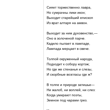
Сияет торжественно лавра,
Но сумрачны лики икон;
Выходит старейший епископ
Из врат алтаря на амвон.
Выходит за ним духовенство,—
Оно в золоченой парче.
Кадило пылает в лампаде,
Лампада мерцает в свече.
Толпой окруженный народа,
Подходит к собору кортэж;
Но где же стенанья и слезы,
И скорбные возгласы где ж?
В толпе и природе затишье—
Ни жалоб, ни воплей, ни слез:
Когда умирают поэты,
Земное под чарами грез.