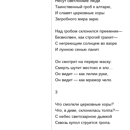
Несут светлоокие люди
Таинственный гроб к алтарю,
И славят церковные хоры
Загробного мира зарю.
Над гробом склонился преемник—
Безмолвен, как строгий гранит—
С негреющим солнцем во взоре
И лунною сенью ланит.
Он смотрит на первую маску:
Смерть шутит жестоко и зло…
Он видит — как лилии руки,
Он видит — как мрамор чело.
3
Что смолкли церковные хоры?
Что, в диве, склонилась толпа?—
С небес светозарною дымкой
Сквозь купол струится тропа.