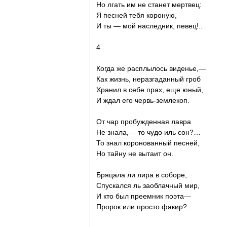
Но лгать им не станет мертвец:
Я песней тебя короную,
И ты — мой наследник, певец!..
4
Когда же расплылось виденье,—
Как жизнь, неразгаданный гроб
Хранил в себе прах, еще юный,
И ждал его червь-землекоп.
От чар пробужденная лавра
Не знала,— то чудо иль сон?…
То знал коронованный песней,
Но тайну не вытаит он.
Бряцала ли лира в соборе,
Спускался ль заоблачный мир,
И кто был преемник поэта—
Пророк или просто факир?…