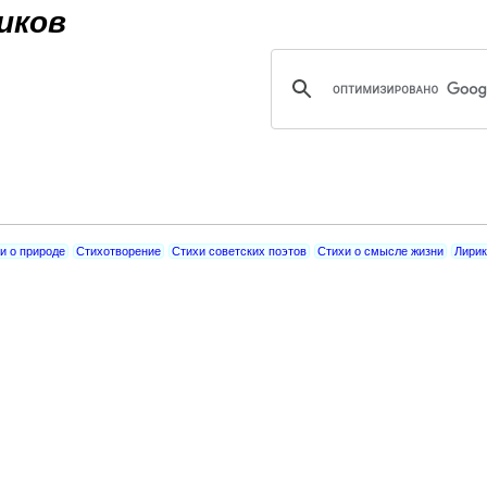
Jump to navigation
иков
и о природе
Стихотворение
Стихи советских поэтов
Стихи о смысле жизни
Лирик