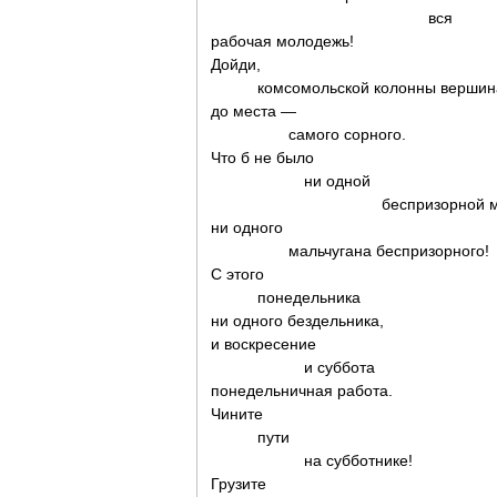
вся
рабочая молодежь!
Дойди,
комсомольской колонны вершин
до места —
самого сорного.
Что б не было
ни одной
беспризорной маш
ни одного
мальчугана беспризорного!
С этого
понедельника
ни одного бездельника,
и воскресение
и суббота
понедельничная работа.
Чините
пути
на субботнике!
Грузите