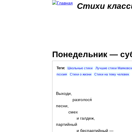
Стихи класс
Понедельник — су
Теги:
Школьные стихи
Лучшие стихи Маяковск
поэзия
Стихи о жизни
Стихи на тему человек
Выходи,
разголося́
песни,
смех
и галдеж,
партийный
и беспартийный —