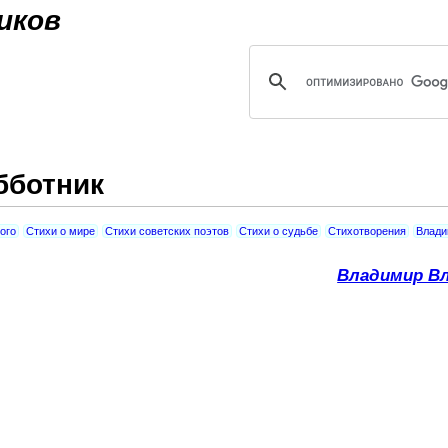
Jump to navigation
иков
бботник
ого
Стихи о мире
Стихи советских поэтов
Стихи о судьбе
Стихотворения
Влади
Владимир Вл