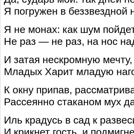
Я погружен в беззвездной 
Я не монах: как шум пойдет
Не раз — не раз, на нос на
И затая нескромную мечту,
Младых Харит младую наго
К окну припав, рассматрив
Рассеянно стаканом мух да
Иль крадусь в сад к разве
И крикнет гость, и подмигн