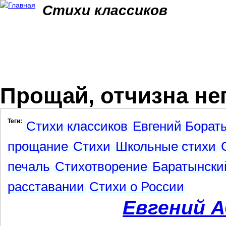
Jum
Стихи классиков
Прощай, отчизна неп
Теги:
Стихи классиков
Евгений Борат
прощание
Стихи
Школьные стихи
печаль
Стихотворение
Баратынски
расставании
Стихи о России
Евгений 