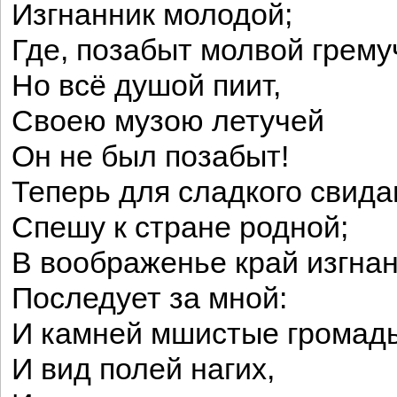
Изгнанник молодой;
Где, позабыт молвой грему
Но всё душой пиит,
Своею музою летучей
Он не был позабыт!
Теперь для сладкого свида
Спешу к стране родной;
В воображенье край изгна
Последует за мной:
И камней мшистые громад
И вид полей нагих,