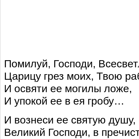
Помилуй, Господи, Всесве
Царицу грез моих, Твою ра
И освяти ее могилы ложе,
И упокой ее в ея гробу…
И вознеси ее святую душу,
Великий Господи, в пречи