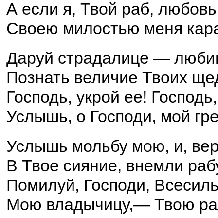
А если я, Твой раб, любовь
Своею милостью меня кар
Даруй страдалице — люби
Познать величие Твоих щ
Господь, укрой ее! Господь
Услышь, о Господи, мой г
Услышь мольбу мою, и, ве
В Твое сияние, внемли раб
Помилуй, Господи, Всесил
Мою владычицу,— Твою ра