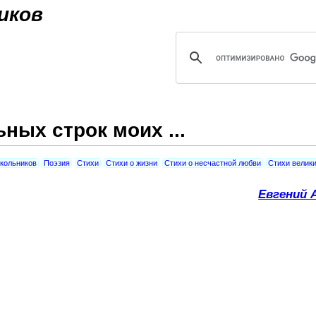
Jump to navigation
иков
ных строк моих ...
кольников
Поэзия
Стихи
Стихи о жизни
Стихи о несчастной любви
Стихи велики
Евгений 