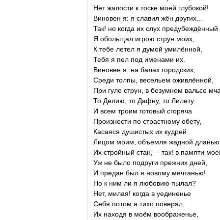
Нет жалости к тоске моей глубокой!
Виновен я: я славил жён других…
Так! но когда их слух предубеждённый
Я обольщал игрою струн моих,
К тебе летел я думой умилённой,
Тебя я пел под именами их.
Виновен я: на балах городских,
Среди толпы, весельем оживлённой,
При гуле струн, в безумном вальсе мч
То Делию, то Дафну, то Лилету
И всем троим готовый сгоряча
Произнести по страстному обету,
Касаяся душистых их кудрей
Лицом моим, объемля жадной дланью
Их стройный стан,— так! в памяти мое
Уж не было подруги прежних дней,
И предан был я новому мечтанью!
Но к ним ли я любовию пылал?
Нет, милая! когда в уединенье
Себя потом я тихо поверял,
Их находя в моём воображенье,