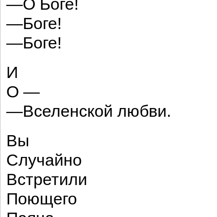
—О Боге!
—Боге!
—Боге!
И
О —
—Вселенской любви.
Вы
Случайно
Встретили
Поющего