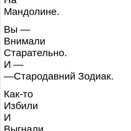
Мандолине.
Вы —
Внимали
Старательно.
И —
—Стародавний Зодиак.
Как-то
Избили
И
Выгнали