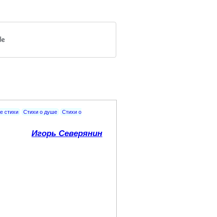
е стихи
Стихи о душе
Стихи о
Игорь Северянин