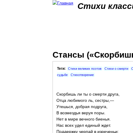
Стихи класс
Стансы («Скорбишь 
Теги:
Стихи великих поэтов
Стихи о смерти
С
судьбе
Стихотворение
Скорбишь ли ты о смерти друга,
Отца любимого ль, сестры,—
Утешься, добрая подруга,
В возмездья веруя поры.
Нет в мире вечного биенья.
Нас всех удел единый ждет.
Поддержку черпай в изреченьи: