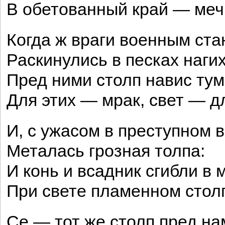
В обетованный край — меч
Когда ж враги военным ст
Раскинулись в песках нагих
Пред ними столп навис ту
Для этих — мрак, свет — дл
И, с ужасом в преступном в
Металась грозная толпа:
И конь и всадник сгибли в 
При свете пламенном стол
Се — тот же столп пред на