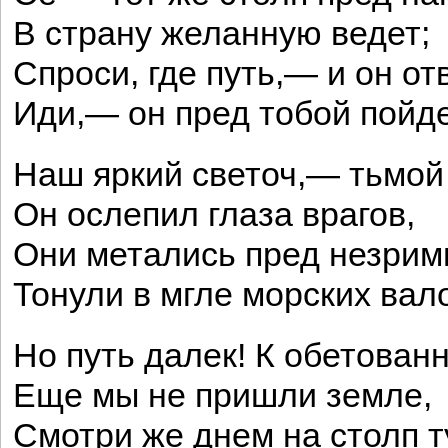
В страну желанную ведет;
Спроси, где путь,— и он отв
Иди,— он пред тобой пойде
Наш яркий светоч,— тьмой
Он ослепил глаза врагов,
Они метались пред незрим
Тонули в мгле морских вал
Но путь далек! К обетован
Еще мы не пришли земле,
Смотри же днем на столп 