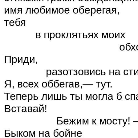
имя любимое оберегая,
тебя
в проклятьях моих
обхожу
Приди,
разотзовись на сти
Я, всех оббегав,— тут.
Теперь лишь ты могла б сп
Вставай!
Бежим к мосту! 
Быком на бойне