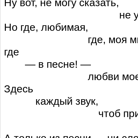
Ну вот, не могу сказать,
не уме
Но где, любимая,
где, моя мил
где
— в песне! —
любви моей из
Здесь
каждый звук,
чтоб признат
чтоб клик