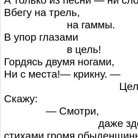
А только из песни — ни сл
Вбегу на трель,
на гаммы.
В упор глазами
в цель!
Гордясь двумя ногами,
Ни с места!— крикну. —
Цел! 
Скажу:
— Смотри,
даже здесь, д
стихами громя обыденщины