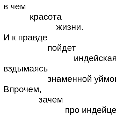
в чем
красота
жизни.
И к правде
пойдет
индейская ра
вздымаясь
знаменной уймо
Впрочем,
зачем
про индейцев в