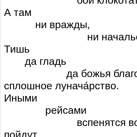
бои клокотать
А там
ни вражды,
ни начальст
Тишь
да гладь
да божья благод
сплошное лунача́рство.
Иными
рейсами
вспенятся вод
пойдут