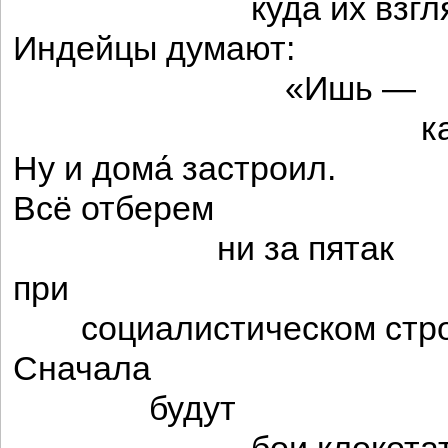
куда их взгля
Индейцы думают:
«Ишь —
капита
Ну и дома́ застроил.
Всё отберем
ни за пятак
при
социалистическом стро
Сначала
будут