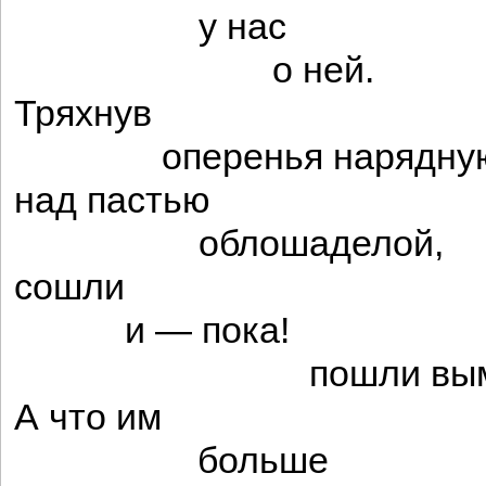
у нас
о ней.
Тряхнув
оперенья нарядную
над пастью
облошаделой,
сошли
и — пока!
пошли вымир
А что им
больше