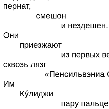
пернат,
смешон
и нездешен.
Они
приезжают
из первых век
сквозь лязг
«Пенсильвэниа Сте
Им
Ку́лиджи
пару пальцев с