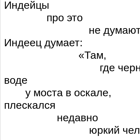
Индейцы
про это
не думают
Индеец думает:
«Там,
где черно
воде
у моста в оскале,
плескался
недавно
юркий челн