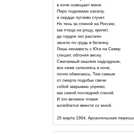
в ночи освещает меня.
Перо поднимаю насилу,
и сердце пугливо стучит.
Но тень за спиной на Россию,
как птица на рощу, кричит,
да гордое эхо рассеян
засело по грудь в белизну.
Лишь ненависть с Юга на Север
спешит, обгоняя весну.
Сжигаемый кашлем надсадным,
все ниже склоняясь в ночи,
почти обжигаюсь. Тем самым
от смерти подобье свечи
собой закрываю упрямо,
как самой последней стеной.
И это великое пламя
колеблется вместе со мной.
25 марта 1964, Архангельская перес