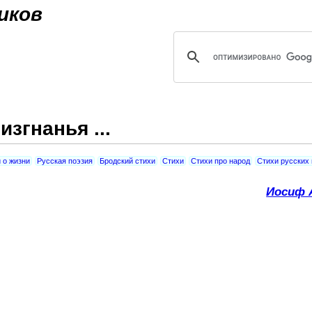
Jump to navigation
иков
згнанья ...
 о жизни
Русская поэзия
Бродский стихи
Стихи
Стихи про народ
Стихи русских
Иосиф 