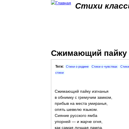
Стихи класс
Сжимающий пайку и
Теги:
Стихи о родине
Стихи о чувствах
Стихи
стихи
Сжимающий пайку изгнанья
в обнимку с гремучим замком,
прибыв на места умиранья,
опять шевелю языком.
Сияние русского ямба
упорней — и жарче огня,
как самая лучшая лампа,