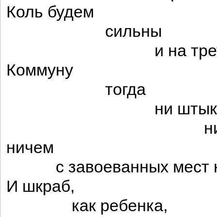
Коль будем
сильны
и на третьем 
Коммуну
тогда
ни штыко
ни винтов
ничем
с завоеванных мест не
И шкраб,
как ребенка,