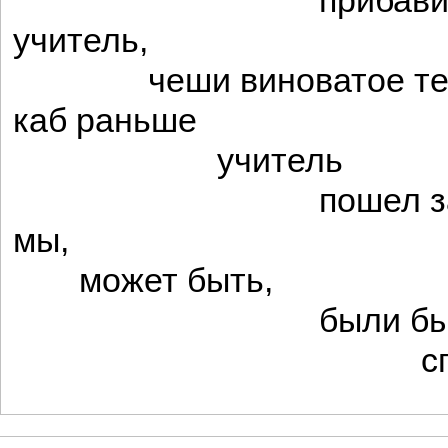
прибавим к э
учитель,
чеши виноватое тем
каб раньше
учитель
пошел за Сов
мы,
может быть,
были б
сплошь гра