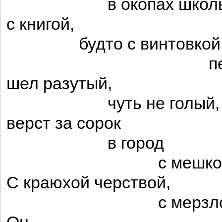
в окопах школы
с книгой,
будто с винтовкой
пешк
шел разутый,
чуть не голый,
верст за сорок
в город
с мешком
С краюхой черствой,
с мерзлой лук