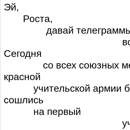
Эй,
Роста,
давай телеграмм
во все ко
Сегодня
со всех союзных ме
красной
учительской армии б
сошлись
на первый
учительски