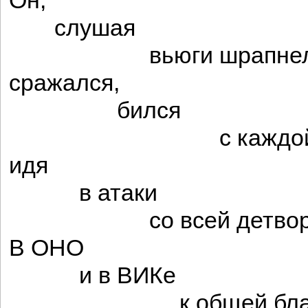
Он,
слушая
вьюги шрапнельн
сражался,
бился
с каждой бук
идя
в атаки
со всей детворо
В ОНО
и в ВИКе
к общей благо