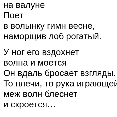
на валуне
Поет
в волынку гимн весне,
наморщив лоб рогатый.
У ног его вздохнет
волна и моется
Он вдаль бросает взгляды.
То плечи, то рука играюще
меж волн блеснет
и скроется…