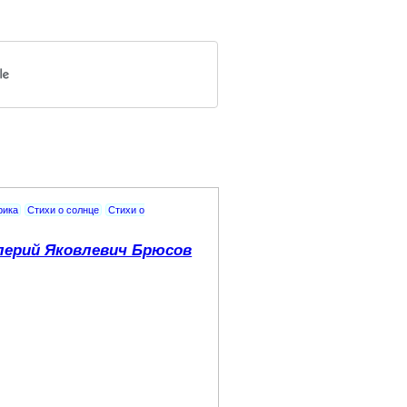
рика
Стихи о солнце
Стихи о
лерий Яковлевич Брюсов