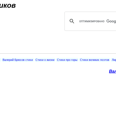
Jump to navigation
иков
Валерий Брюсов стихи
Стихи о жизни
Стихи про горы
Стихи великих поэтов
Ли
Ва