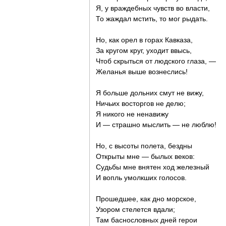
Я, у враждебных чувств во власти,
То жаждал мстить, то мог рыдать.
Но, как орел в горах Кавказа,
За кругом круг, уходит ввысь,
Чтоб скрыться от людского глаза, —
Желанья выше вознеслись!
Я больше дольних смут не вижу,
Ничьих восторгов не делю;
Я никого не ненавижу
И — страшно мыслить — не люблю!
Но, с высоты полета, бездны
Открыты мне — былых веков:
Судьбы мне внятен ход железный
И вопль умолкших голосов.
Прошедшее, как дно морское,
Узором стелется вдали;
Там баснословных дней герои