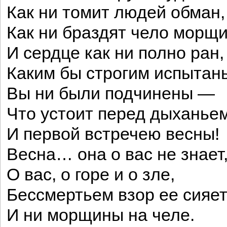
Как ни томит людей обман,
Как ни браздят чело морщ
И сердце как ни полно ран,
Каким бы строгим испытан
Вы ни были подчинены —
Что устоит перед дыханье
И первой встречею весны!
Весна… она о вас не знает
О вас, о горе и о зле,
Бессмертьем взор ее сияет
И ни морщины на челе.