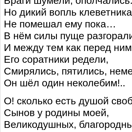
Враги шумели, ополчались
Но дикий вопль клеветника
Не помешал ему пока…
В нём силы пуще разгорали
И между тем как перед ним
Его соратники редели,
Смирялись, пятились, неме
Он шёл один неколебим!..
О! сколько есть душой сво
Сынов у родины моей,
Великодушных, благородн