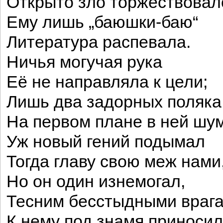
Открыто зло торжествовал
Ему лишь „баюшки-баю“
Литература распевала.
Ничья могучая рука
Её не направляла к цели;
Лишь два задорных поляка
На первом плане в ней шу
Уж новый гений подымал
Тогда главу свою меж нами
Но он один изнемогал,
Тесним бесстыдными врага
К нему под знамя приносил