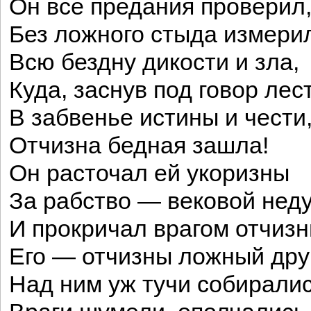
Он все предания проверил
Без ложного стыда измери
Всю бездну дикости и зла,
Куда, заснув под говор лес
В забвенье истины и чести
Отчизна бедная зашла!
Он расточал ей укоризны
За рабство — вековой неду
И прокричал врагом отчиз
Его — отчизны ложный друг
Над ним уж тучи собиралис