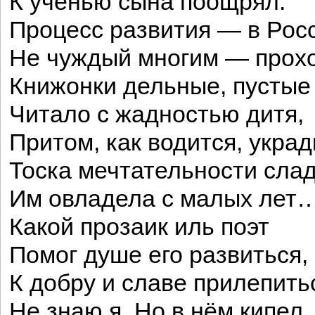
К ученью сына поощрял.
Процесс развития — в Рос
Не чуждый многим — прохо
Книжонки дельные, пустые
Читало с жадностью дитя,
Притом, как водится, укра
Тоска мечтательности сла
Им овладела с малых лет
Какой прозаик иль поэт
Помог душе его развиться,
К добру и славе прилепит
Не знаю я. Но в нём кипел