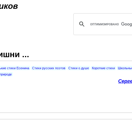
Jump to navigation
иков
шни ...
кие стихи Есенина
Стихи русских поэтов
Стихи о душе
Короткие стихи
Школьны
 природе
Серг