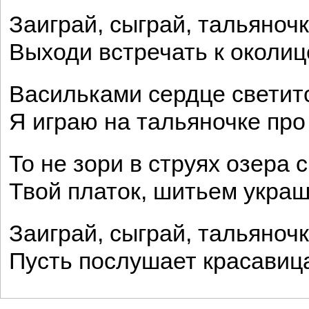
Заиграй, сыграй, тальяноч
Выходи встречать к околице
Васильками сердце светитс
Я играю на тальяночке про 
То не зори в струях озера 
Твой платок, шитьем украш
Заиграй, сыграй, тальяноч
Пусть послушает красавиц